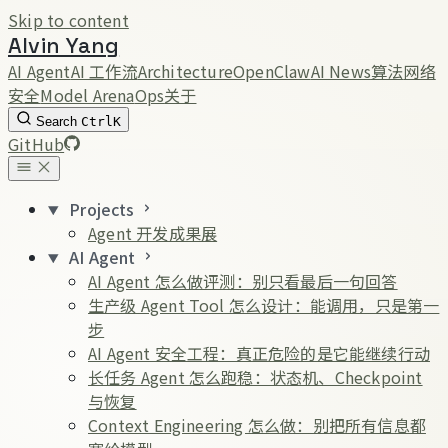
Skip to content
Alvin Yang
AI Agent
AI 工作流
Architecture
OpenClaw
AI News
算法
网络
安全
Model Arena
Ops
关于
Search
Ctrl
K
GitHub
Projects
Agent 开发成果展
AI Agent
AI Agent 怎么做评测：别只看最后一句回答
生产级 Agent Tool 怎么设计：能调用，只是第一
步
AI Agent 安全工程：真正危险的是它能继续行动
长任务 Agent 怎么跑稳：状态机、Checkpoint
与恢复
Context Engineering 怎么做：别把所有信息都