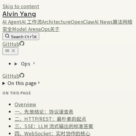
Skip to content
Alvin Yang
AI Agent
AI 工作流
Architecture
OpenClaw
AI News
算法
网络
安全
Model Arena
Ops
关于
Search
Ctrl
K
GitHub
Ops
GitHub
On this page
ON THIS PAGE
Overview
一、先放结论：协议速查表
二、HTTP/REST：最朴素的起点
三、SSE：LLM 流式输出的标准答案
四、WebSocket：实时协作的核心