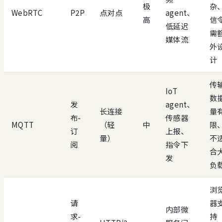
极
杂
WebRTC
P2P
点对点
agent、
高
信
低延迟
需
媒体流
外
计
传
IoT
数
发
agent、
长连接
量
布-
传感器
MQTT
（轻
中
限
订
上报、
量）
不
阅
指令下
合
发
负
浏
请
器
内部微
求-
持