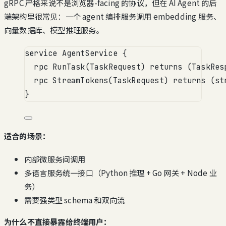
gRPC 严格来说不是浏览器-facing 的协议，但在 AI Agent 的后
端架构里很常见：一个 agent 编排服务调用 embedding 服务、
向量数据库、模型推理服务。
service
AgentService
 {
rpc
RunTask
(
TaskRequest
) 
returns
 (
TaskRes
rpc
StreamTokens
(
TaskRequest
) 
returns
 (
st
}
适合的场景：
内部微服务间调用
多语言服务统一接口（Python 推理 + Go 网关 + Node 业
务）
需要强类型 schema 和双向流
为什么不直接暴露给终端用户：