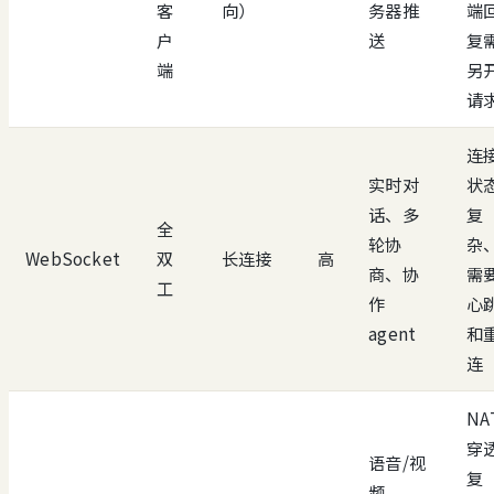
客
向）
务器推
端
户
送
复
端
另
请
连
实时对
状
话、多
复
全
轮协
杂
WebSocket
双
长连接
高
商、协
需
工
作
心
agent
和
连
NA
穿
语音/视
复
频