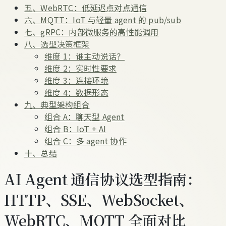
五、WebRTC：低延迟点对点通信
六、MQTT：IoT 与轻量 agent 的 pub/sub
七、gRPC：内部微服务的高性能调用
八、选型决策框架
维度 1：谁主动说话？
维度 2：实时性要求
维度 3：连接环境
维度 4：数据形态
九、典型架构组合
组合 A：聊天型 Agent
组合 B：IoT + AI
组合 C：多 agent 协作
十、总结
AI Agent 通信协议选型指南：
HTTP、SSE、WebSocket、
WebRTC、MQTT 全面对比