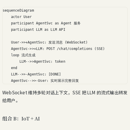
sequenceDiagram

    actor User

    participant AgentSvc as Agent 服务

    participant LLM as LLM API

    User->>+AgentSvc: 发送消息 (WebSocket)

    AgentSvc->>+LLM: POST /chat/completions (SSE)

    loop 流式生成

        LLM-->>AgentSvc: token

    end

    LLM-->>-AgentSvc: [DONE]

    AgentSvc-->>-User: 实时展示完整回复
WebSocket 维持多轮对话上下文，SSE 把 LLM 的流式输出转发
给用户。
组合 B：IoT + AI