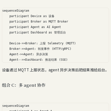
sequenceDiagram

    participant Device as 设备

    participant Broker as MQTT Broker

    participant Agent as AI Agent

    participant Dashboard as 管理后台

    Device->>Broker: 上报 telemetry (MQTT)

    Broker->>Agent: 转发事件 (HTTP/gRPC)

    Agent->>Agent: 异步决策

    Agent-->>Dashboard: 推送结果 (SSE)
设备通过 MQTT 上报状态，agent 异步决策后把结果推给后台。
组合 C：多 agent 协作
sequenceDiagram
