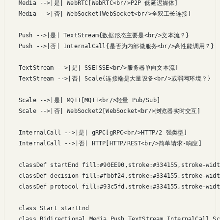
    Media -->|是| WebRTC[WebRTC<br/>P2P 低延迟媒体]

    Media -->|否| WebSocket[WebSocket<br/>全双工长连接]

    Push -->|是| TextStream{数据形态主要是<br/>文本流？}

    Push -->|否| InternalCall{是否为内部微服务<br/>高性能调用？}

    TextStream -->|是| SSE[SSE<br/>服务器单向文本流]

    TextStream -->|否| Scale{连接端是大量设备<br/>或弱网环境？}

    Scale -->|是| MQTT[MQTT<br/>轻量 Pub/Sub]

    Scale -->|否| WebSocket2[WebSocket<br/>浏览器实时交互]

    InternalCall -->|是| gRPC[gRPC<br/>HTTP/2 强类型]

    InternalCall -->|否| HTTP[HTTP/REST<br/>简单请求-响应]

    classDef startEnd fill:#90EE90,stroke:#334155,stroke-widt
    classDef decision fill:#fbbf24,stroke:#334155,stroke-widt
    classDef protocol fill:#93c5fd,stroke:#334155,stroke-widt
    class Start startEnd

    class Bidirectional,Media,Push,TextStream,InternalCall,Sc