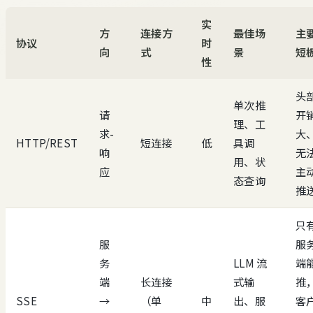
实
方
连接方
最佳场
主
协议
时
向
式
景
短
性
头
单次推
请
开
理、工
求-
大
HTTP/REST
短连接
低
具调
响
无
用、状
应
主
态查询
推
只
服
服
务
LLM 流
端
端
长连接
式输
推
SSE
→
（单
中
出、服
客