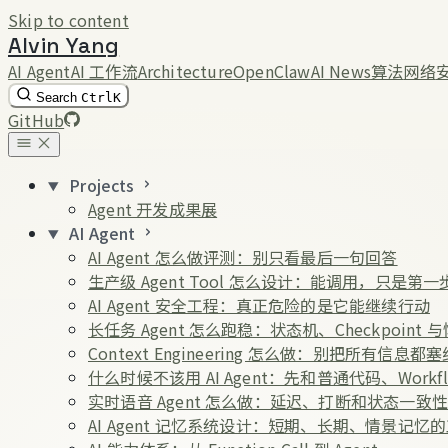
Skip to content
Alvin Yang
AI Agent
AI 工作流
Architecture
OpenClaw
AI News
算法
网络
Search
Ctrl
K
GitHub
Projects
Agent 开发成果展
AI Agent
AI Agent 怎么做评测：别只看最后一句回答
生产级 Agent Tool 怎么设计：能调用，只是第一
AI Agent 安全工程：真正危险的是它能继续行动
长任务 Agent 怎么跑稳：状态机、Checkpoint 
Context Engineering 怎么做：别把所有信息都
什么时候不该用 AI Agent：先和普通代码、Workf
实时语音 Agent 怎么做：延迟、打断和状态一致性
AI Agent 记忆系统设计：短期、长期、情景记忆