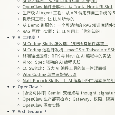
AI 能力体系：从 Function Call 到 Agent
OpenClaw 插件全解析：从 Tool、Hook 到 Slot
生产级 AI Agent 工程：从 API 调用到自主系统的 
提示词工程：让 LLM 听你的
从 Demo 到服务：一个可落地的 RAG 知识库组件
RAG 原理与实践：让 LLM 用上「你的知识」
AI 工作流
AI Coding Skills 怎么选：别把所有插件都装上
AI Coding 远程开发机：macOS + Tailscale + SSH
终端输出压缩：RTK 与 Navi 在 AI 编程中的实战
Kiro：Spec 驱动的 AI 编程实践
CC Switch：五大 AI 编程工具的统一管理面板
Vibe Coding 怎样写好提示词
Matt Pocock Skills：让 AI 编程回归工程本质的
OpenClaw
[协议与排障] Gemini 双端点与 thought_sign
OpenClaw 生产部署检查：Gateway、权限、隔
OpenClaw 深度实践
Architecture