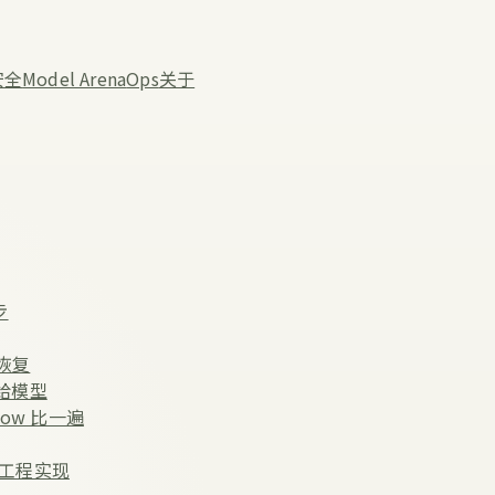
安全
Model Arena
Ops
关于
步
与恢复
塞给模型
low 比一遍
的工程实现