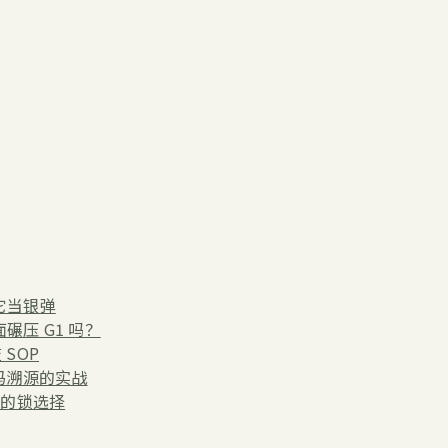
把它当银弹
碾压 G1 吗？
 SOP
代码溯源的实战
d 后的锁选择