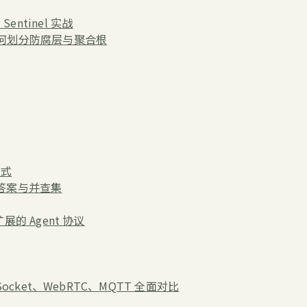
entinel 实战
中如何划分防腐层与聚合根
模式
分答案与并查集
展的 Agent 协议
Socket、WebRTC、MQTT 全面对比