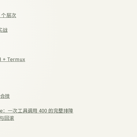
5 个层次
实战
 + Termux
组合技
ature：一次工具调用 400 的完整排障
离与回滚