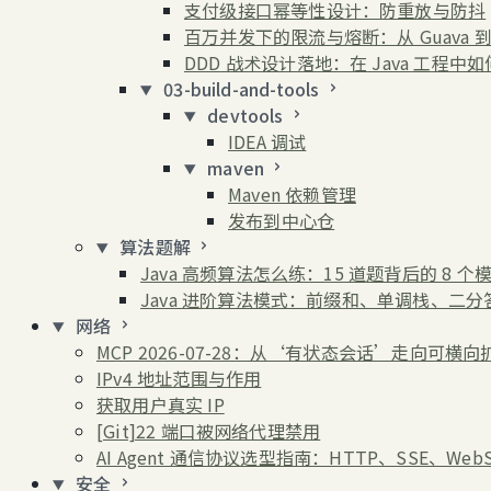
支付级接口幂等性设计：防重放与防抖
百万并发下的限流与熔断：从 Guava 到 S
DDD 战术设计落地：在 Java 工程
03-build-and-tools
devtools
IDEA 调试
maven
Maven 依赖管理
发布到中心仓
算法题解
Java 高频算法怎么练：15 道题背后的 8 个
Java 进阶算法模式：前缀和、单调栈、二
网络
MCP 2026-07-28：从‘有状态会话’走向可横向扩
IPv4 地址范围与作用
获取用户真实 IP
[Git]22 端口被网络代理禁用
AI Agent 通信协议选型指南：HTTP、SSE、Web
安全