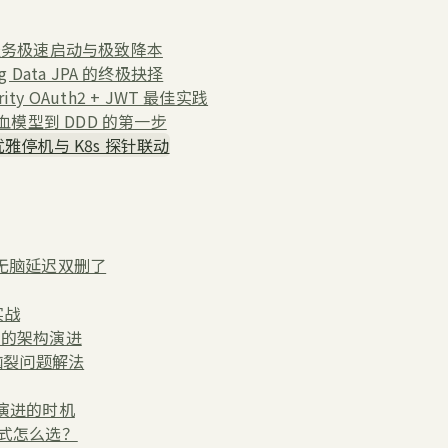
VM：微服务极速启动与极致降本
ing Data JPA 的终极抉择
ty OAuth2 + JWT 最佳实践
从贫血模型到 DDD 的第一步
 优雅停机与 K8s 探针联动
再无脑延迟双删了
实战
索中的架构演进
与脑裂问题解法
务演进的时机
 模式怎么选？