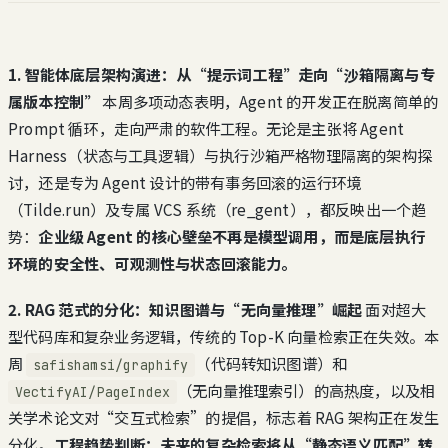
1. 智能体底层架构演进：从“提示词工程”走向“沙箱隔离与专
属版本控制”
本周多项动态表明，Agent 的开发正在脱离简单的
Prompt 循环，走向严肃的软件工程。无论是主张将 Agent
Harness（状态与工具逻辑）与执行沙箱严格物理隔离的架构探
讨，还是专为 Agent 设计的带有事务回滚的运行环境
（Tilde.run）及专属 VCS 系统（re_gent），都反映出一个趋
势：
企业级 Agent 的核心壁垒不再是模型调用，而是底层执行
环境的安全性、可观测性与状态回滚能力。
2. RAG 范式的分化：知识图谱与“无向量推理”崛起
面对超大
型代码库和复杂业务逻辑，传统的 Top-K 向量检索正在失效。本
周
（代码转知识图谱）和
safishamsi/graphify
（无向量推理索引）的高热度，以及相
VectifyAI/PageIndex
关学术论文对“交互式检索”的提倡，标志着 RAG 架构正在发生
分化。
工程趋势判断：未来的复杂检索将从“静态语义匹配”转