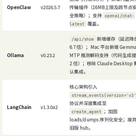
OpenClaw
v2026.5.7
传输插件（16MB上限及跨节点
全策略）；支持
openai/chat-
覆盖。
latest
新增缓存（延迟降
/api/show
6.7 倍）；Mac 平台新增 Gemma
Ollama
v0.23.2
MTP 推测解码支持（代码生成
2 倍）；移除 Claude Desktop 
认集成。
核心架构引入
stream_events(version='v3
协议并深度集成至
LangChain
v1.3.0a2
；加固
create_agent
loads/dumps 序列化安全；废
旧版 hub。