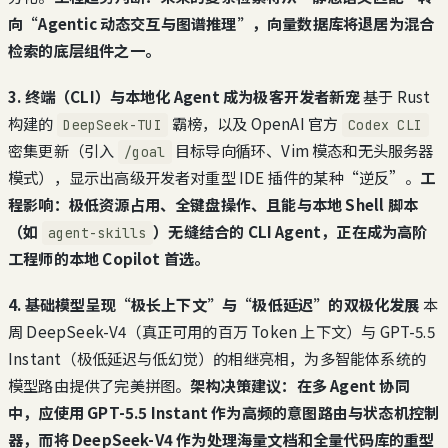
向“Agentic 动态交互与图谱推理”，向量数据库将退居为混合
检索的底层组件之一。
3. 终端（CLI）与本地化 Agent 成为极客开发者新宠
基于 Rust
构建的
霸榜，以及 OpenAI 官方
DeepSeek-TUI
Codex CLI
密集更新（引入
目标导向循环、Vim 模态和无头服务器
/goal
模式），显示出高级开发者对重型 IDE 插件的某种“逆反”。
工
程影响：极低资源占用、全键盘操作、且能与本地 Shell 脚本
（如
）无缝结合的 CLI Agent，正在成为高阶
agent-skills
工程师的本地 Copilot 首选。
4. 基础模型呈现“极长上下文”与“极低延迟”的双极化发展
本
周 DeepSeek-V4（真正可用的百万 Token 上下文）与 GPT-5.5
Instant（极低延迟与低幻觉）的相继亮相，为多智能体系统的
模型路由提供了完美拼图。
架构决策建议：在多 Agent 协同
中，应使用 GPT-5.5 Instant 作为高频的意图路由与状态机控制
器，而将 DeepSeek-V4 作为处理海量文档和全量代码库的重型